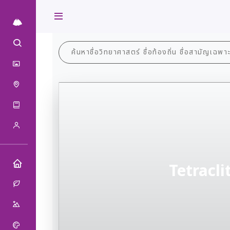
หน้าแรก
เพรียงหิน
ฐานข้อมูล
เพรียงหิน
แกลลอรี่
เพรียงหิน
การกระจาย
เพรียงหิน
สื่อการเรียนรู้
เพรียงหิน
เกี่ยวกับเรา
เพรียงหิน
RSPG-สถานีบูรพา
Tetracli
ชีวภาพ
กายภาพ
วัฒนธรรมและภูมิปัญญา