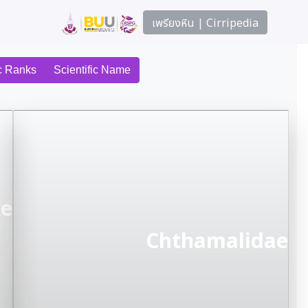
เพรียงหิน | Cirripedia
c Ranks
Scientific Name
ae
Chthamalidae